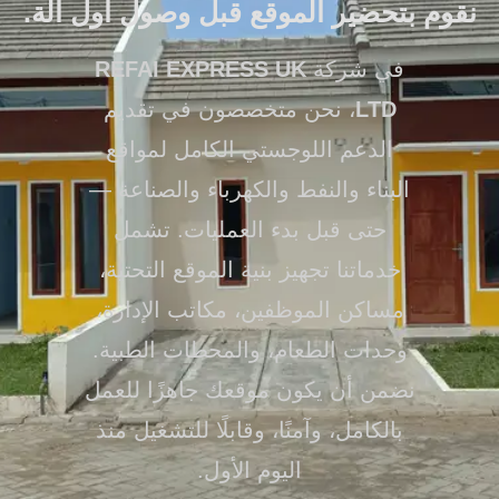
نقوم بتحضير الموقع قبل وصول أول آلة.
في شركة
REFAI EXPRESS UK
LTD
، نحن متخصصون في تقديم
الدعم اللوجستي الكامل لمواقع
البناء والنفط والكهرباء والصناعة —
حتى قبل بدء العمليات. تشمل
خدماتنا تجهيز بنية الموقع التحتية،
مساكن الموظفين، مكاتب الإدارة،
وحدات الطعام، والمحطات الطبية.
نضمن أن يكون موقعك جاهزًا للعمل
بالكامل، وآمنًا، وقابلًا للتشغيل منذ
اليوم الأول.