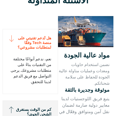
الأسئلة المتداولة
هل تُدعم تقنيتي على
منصة Tech وفقًا
لمتطلبات مشروعي؟
مواد عالية الجودة
نعم، ندعم أنواعًا مختلفة
نضمن استخدام حاويات
من التقنيات بناءً على
متطلبات مشروعك. يرجى
ومعدات وعمليات مناولة عالية
التواصل مع فريق الدعم
الجودة للحفاظ على سلامة
لدينا للتحقق.
شحناتكم.
موثوقة وجديرة بالثقة
يتبع فريق اللوجستيات لدينا
معايير دولية صارمة لضمان
كم من الوقت يستغرق
نقل آمن ومتوافق وفعّال في
الشحن الجوي؟